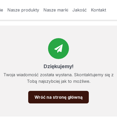
ie
ie
Nasze produkty
Nasze produkty
Nasze marki
Nasze marki
Jakość
Jakość
Kontakt
Kontakt
Dziękujemy!
Twoja wiadomość została wysłana. Skontaktujemy się z
Tobą najszybciej jak to możliwe.
Wróć na stronę główną