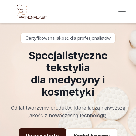
Skip to Content
Certyfikowana jakość dla profesjonalistów
Specjalistyczne
tekstylia
dla medycyny i
kosmetyki
Od lat tworzymy produkty, które łączą najwyższą
jakość z nowoczesną technologią.
Poznaj ofertę
Kontakt z nami