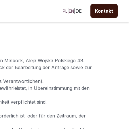
|
|
|
|
DE
DE
Kontakt
Kontakt
PL
PL
EN
EN
 in Malbork, Aleja Wojska Polskiego 48.
k der Bearbeitung der Anfrage sowie zur
es Verantwortlichen).
 gewährleistet, in Übereinstimmung mit den
eit verpflichtet sind.
derlich ist, oder für den Zeitraum, der