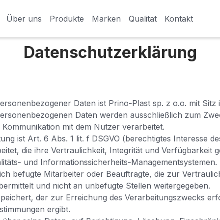
Über uns
Über uns
Produkte
Produkte
Marken
Marken
Qualität
Qualität
Kontakt
Kontakt
Datenschutz­erklärung ​
ersonenbezogener Daten ist Prino-Plast sp. z o.o. mit Sitz
personenbezogenen Daten werden ausschließlich zum Zwec
 Kommunikation mit dem Nutzer verarbeitet.
ng ist Art. 6 Abs. 1 lit. f DSGVO (berechtigtes Interesse d
itet, die ihre Vertraulichkeit, Integrität und Verfügbarkeit
ualitäts- und Informationssicherheits-Managementsystemen.
ch befugte Mitarbeiter oder Beauftragte, die zur Vertraulichk
bermittelt und nicht an unbefugte Stellen weitergegeben.
eichert, der zur Erreichung des Verarbeitungszwecks erfor
estimmungen ergibt.