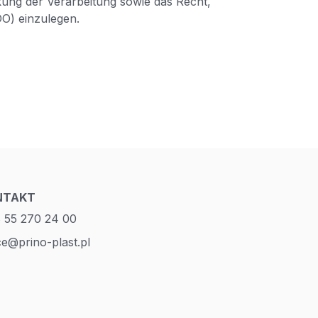
kung der Verarbeitung sowie das Recht,
O) einzulegen.
NTAKT
 55 270 24 00
ce@prino-plast.pl